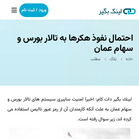
ورود / ثبت نام
احتمال نفوذ هكرها به تالار بورس و
خانه
سهام عمان
بکلینک
خانه
بلاگ
مطلب
رپورتاژآگهی
خدمات ما
لینك بگیر دات كام: اخیرا امنیت سایبری سیستم های تالار بورس و
درباره ما
سهام عمان به علت آنكه كارمندان آن از رمز عبور ناایمن استفاده می
آموزش
كرده اند، زیر سوال رفته است.