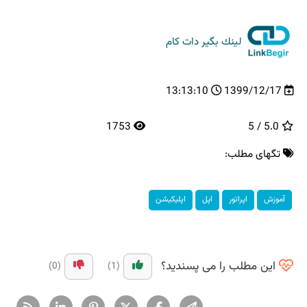
لینك بگیر دات كام
13:13:10
1399/12/17
1753
5.0 / 5
تگهای مطلب:
آموزش
اپراتور
اپل
اپلیكیشن
این مطلب را می پسندید؟
(0)
(1)