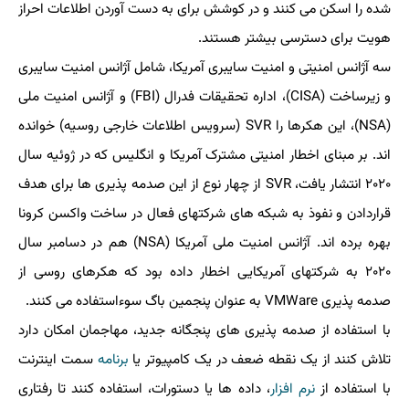
شده را اسکن می کنند و در کوشش برای به دست آوردن اطلاعات احراز
هویت برای دسترسی بیشتر هستند.
سه آژانس امنیتی و امنیت سایبری آمریکا، شامل آژانس امنیت سایبری
و زیرساخت (CISA)، اداره تحقیقات فدرال (FBI) و آژانس امنیت ملی
(NSA)، این هکرها را SVR (سرویس اطلاعات خارجی روسیه) خوانده
اند. بر مبنای اخطار امنیتی مشترک آمریکا و انگلیس که در ژوئیه سال
۲۰۲۰ انتشار یافت، SVR از چهار نوع از این صدمه پذیری ها برای هدف
قراردادن و نفوذ به شبکه های شرکتهای فعال در ساخت واکسن کرونا
بهره برده اند. آژانس امنیت ملی آمریکا (NSA) هم در دسامبر سال
۲۰۲۰ به شرکتهای آمریکایی اخطار داده بود که هکرهای روسی از
صدمه پذیری VMWare به عنوان پنجمین باگ سوءاستفاده می کنند.
با استفاده از صدمه پذیری های پنجگانه جدید، مهاجمان امکان دارد
تلاش کنند از یک نقطه ضعف در یک کامپیوتر یا
برنامه
سمت اینترنت
با استفاده از
نرم افزار
، داده ها یا دستورات، استفاده کنند تا رفتاری