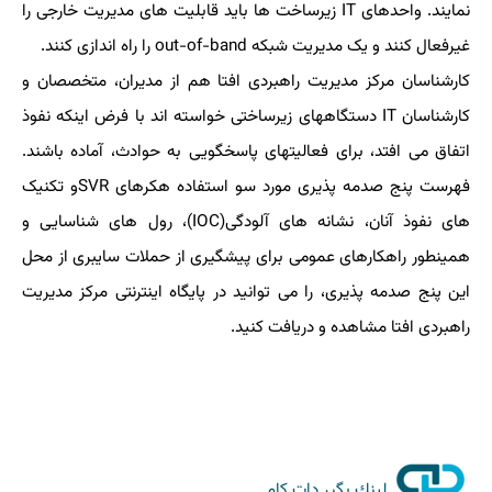
نمایند. واحدهای IT زیرساخت ها باید قابلیت های مدیریت خارجی را
غیرفعال کنند و یک مدیریت شبکه out-of-band را راه اندازی کنند.
کارشناسان مرکز مدیریت راهبردی افتا هم از مدیران، متخصصان و
کارشناسان IT دستگاه‎های زیرساختی خواسته اند با فرض اینکه نفوذ
اتفاق می افتد، برای فعالیتهای پاسخگویی به حوادث، آماده باشند.
فهرست پنج صدمه پذیری مورد سو استفاده هکرهای SVRو تکنیک
های نفوذ آنان، نشانه های آلودگی(IOC)، رول های شناسایی و
همینطور راهکارهای عمومی برای پیشگیری از حملات سایبری از محل
این پنج صدمه پذیری، را می توانید در پایگاه اینترنتی مرکز مدیریت
راهبردی افتا مشاهده و دریافت کنید.
لینك بگیر دات كام