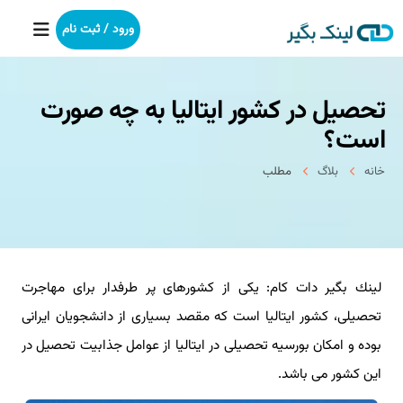
ورود / ثبت نام
تحصیل در كشور ایتالیا به چه صورت
خانه
است؟
بکلینک
خانه
بلاگ
مطلب
رپورتاژآگهی
خدمات ما
لینك بگیر دات كام: یكی از كشورهای پر طرفدار برای مهاجرت
درباره ما
تحصیلی، كشور ایتالیا است كه مقصد بسیاری از دانشجویان ایرانی
آموزش
بوده و امكان بورسیه تحصیلی در ایتالیا از عوامل جذابیت تحصیل در
این كشور می باشد.