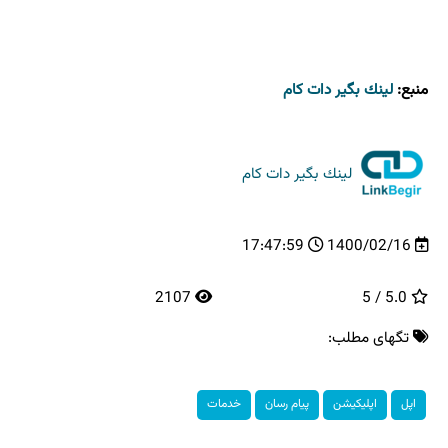
منبع:
لینك بگیر دات كام
لینك بگیر دات كام
17:47:59
1400/02/16
2107
5.0 / 5
تگهای مطلب:
اپل
اپلیكیشن
پیام رسان
خدمات