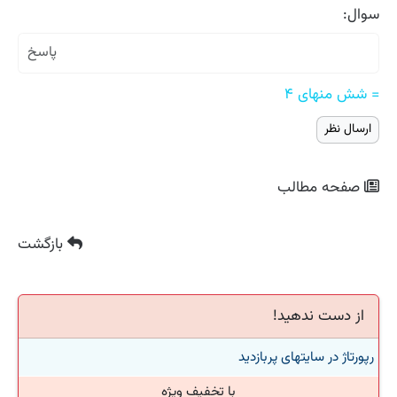
سوال:
= شش منهای ۴
صفحه مطالب
بازگشت
از دست ندهید!
رپورتاژ در سایتهای پربازدید
با تخفیف ویژه