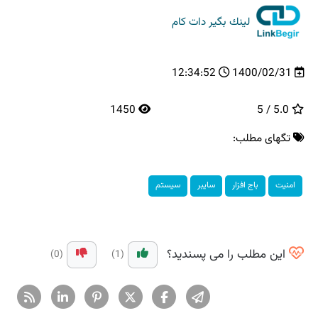
لینك بگیر دات كام
12:34:52
1400/02/31
1450
5.0 / 5
تگهای مطلب:
امنیت
باج افزار
سایبر
سیستم
این مطلب را می پسندید؟
(0)
(1)