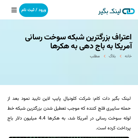
ورود / ثبت نام
اعتراف بزرگترین شبكه سوخت رسانی
خانه
آمریكا به باج دهی به هكرها
بکلینک
خانه
بلاگ
مطلب
رپورتاژآگهی
خدمات ما
لینک بگیر دات کام: شرکت کلونیال پایپ لاین تایید نمود بعد از
درباره ما
حمله سایبری فلج کننده که موجب تعطیل شدن بزرگترین شبکه خط
آموزش
لوله سوخت رسانی در آمریکا شد، به هکرها 4.4 میلیون دلار باج
پرداخت کرده است.