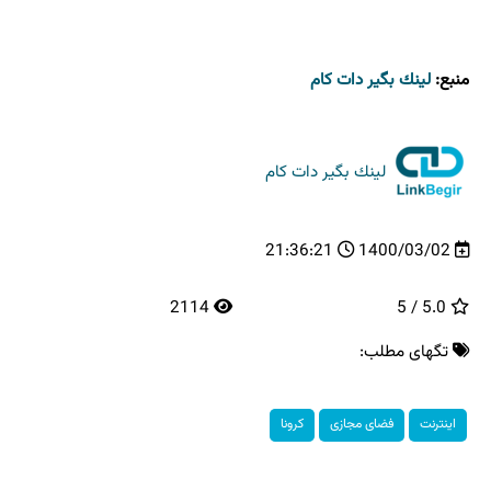
منبع:
لینك بگیر دات كام
لینك بگیر دات كام
21:36:21
1400/03/02
2114
5.0 / 5
تگهای مطلب:
اینترنت
فضای مجازی
كرونا