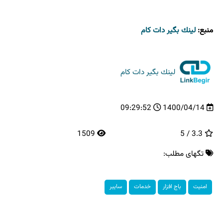
منبع:
لینك بگیر دات كام
لینك بگیر دات كام
09:29:52
1400/04/14
1509
3.3 / 5
تگهای مطلب:
امنیت
باج افزار
خدمات
سایبر