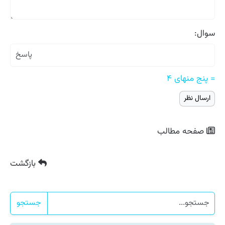
سوال:
= پنج منهای ۴
صفحه مطالب
بازگشت
جستجو