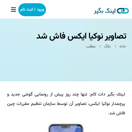
ورود / ثبت نام
تصاویر نوكیا ایكس فاش شد
خانه
خانه
بلاگ
مطلب
بکلینک
رپورتاژآگهی
خدمات ما
لینك بگیر دات كام: تنها چند روز پیش از رونمایی گوشی جدید و
درباره ما
پرچمدار نوكیا ایكس، تصاویر آن توسط سازمان تنظیم مقررات چین
آموزش
فاش شد.