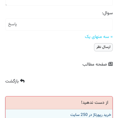
سوال:
= سه منهای یک
صفحه مطالب
بازگشت
از دست ندهید!
خرید رپورتاژ در 250 سایت