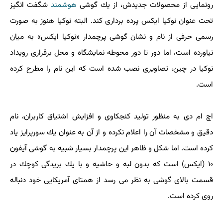
رونمایی از محصولات جدیدش، از یك گوشی
هوشمند
شگفت انگیز
تحت عنوان نوكیا ایكس پرده برداری كند. البته نوكیا هنوز به صورت
رسمی حرفی از نام و نشان گوشی پرچمدار «نوكیا ایكس» به میان
نیاورده است، اما دور تا دور محوطه نمایشگاه و محل برقراری رویداد
نوكیا در چین، تصاویری نصب شده است كه این نام را مطرح كرده
است.
اچ ام دی به منظور تولید كنجكاوی و افزایش اشتیاق كاربران، نام
دقیق و مشخصات آن را اعلام نكرده و از آن به عنوان یك سورپرایز یاد
كرده است. اما شكل و ظاهر این پرچمدار بسیار شبیه به گوشی آیفون
۱۰ (ایكس) است كه بدون لبه و حاشیه و با یك بریدگی كوچك در
قسمت بالای گوشی به نظر می رسد از همتای آمریكایی خود دنباله
روی كرده است.