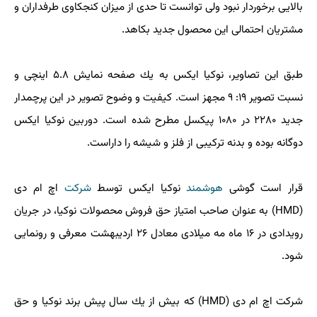
بالایی برخوردار نبود ولی توانست تا حدی از میزان كنجكاوی طرفداران و
مشتریان احتمالی این محصول جدید بكاهد.
طبق این تصاویر، نوكیا ایكس به یك صفحه نمایش ۵.۸ اینچی و
نسبت تصویر ۱۹: ۹ مجهز است. كیفیت و وضوح تصویر در این پرچمدار
جدید ۲۲۸۰ در ۱۰۸۰ پیكسل مطرح شده است. دوربین نوكیا ایكس
دوگانه بوده و بدنه تركیبی از فلز و شیشه را داراست.
قرار است گوشی
هوشمند
نوكیا ایكس توسط
شركت
اچ ام دی
(HMD) به عنوان صاحب امتیاز حق فروش محصولات نوكیا، در جریان
رویدادی در ۱۶ ماه مه میلادی معادل ۲۶ اردیبهشت معرفی و رونمایی
شود.
شركت اچ ام دی (HMD) كه بیش از یك سال پیش برند نوكیا و حق