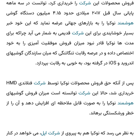
فروش محصولات این
شركت
را خریداری كرد، توانست در سه ماهه
پایانی سال قبل ۲۰۱۷ میلادی حدود ۴.۱۵ میلیون دستگاه گوشی
هوشمند
نوكیا را به بازارهای جهانی عرضه نماید كه این خود خبر
بسیار خوشایندی برای این
شركت
قدیمی به شمار می آید چراكه برای
مدت ها نوكیا قادر نبود میزان فروش موفقیت آمیزی را به خود
اختصاص داده و در عرصه رقابت تنگاتنگی كه میان سازندگان گوشیهای
اندروید و iOS در گرفته بود، به خوبی به رقابت بپردازد.
پس از آنكه حق فروش محصولات نوكیا توسط
شركت
فنلاندی HMD
خریداری شد، حالا این
شركت
توانسته است میزان فروش گوشیهای
هوشمند
نوكیا را به صورت قابل ملاحظه ای افزایش دهد و آن را از
خطر ورشكستگی برهاند.
به نظر می رسد كه نوكیا هم به پیروی از
شركت
اپل
، می خواهد در كنار