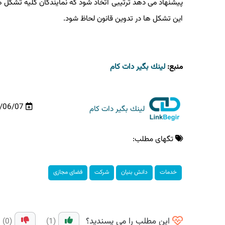
پیشنهاد می دهد ترتیبی اتخاذ شود که نمایندگان کلیه تشکل 
این تشکل ها در تدوین قانون لحاظ شود.
منبع:
لینك بگیر دات كام
00/06/07
لینك بگیر دات كام
تگهای مطلب:
خدمات
دانش بنیان
شركت
فضای مجازی
این مطلب را می پسندید؟
(0)
(1)