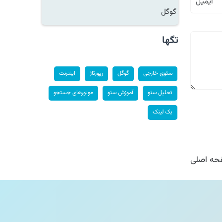
گوگل
تگها
سئوی خارجی
گوگل
رپورتاژ
اینترنت
تحلیل سئو
آموزش سئو
موتورهای جستجو
بک لینک
ه اصلی