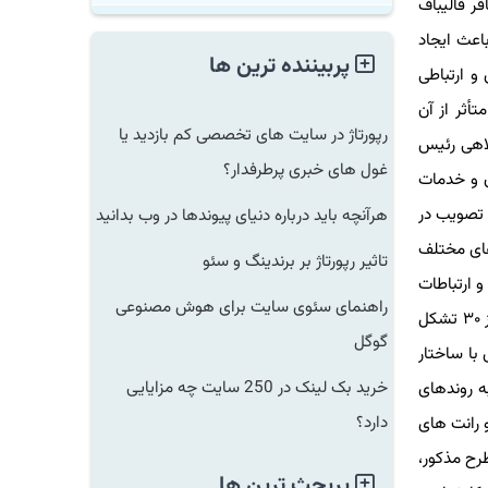
قالیباف
ث ایجاد
پربیننده ترین ها
ارتباطی
ر از آن
رپورتاژ در سایت های تخصصی کم بازدید یا
هی رئیس
غول های خبری پرطرفدار؟
و خدمات
 در صورت تصویب در
هرآنچه باید درباره دنیای پیوندها در وب بدانید
ی مختلف
تاثیر رپورتاژ بر برندینگ و سئو
ارتباطات
راهنمای سئوی سایت برای هوش مصنوعی
ایران و مجمع تشکل های دانش بنیان ایران بعنوان دو تشکل بالادستی حوزه فناوری اطلاعات و ارتباطات و دانش بنیان با عضویت بیشتر از ۳۰ تشکل
گوگل
 ساختار
خرید بک لینک در 250 سایت چه مزایایی
روندهای
دارد؟
انت های
ح مذکور،
پربحث ترین ها