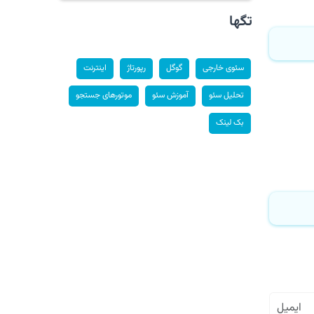
تگها
سئوی خارجی
گوگل
رپورتاژ
اینترنت
تحلیل سئو
آموزش سئو
موتورهای جستجو
بک لینک