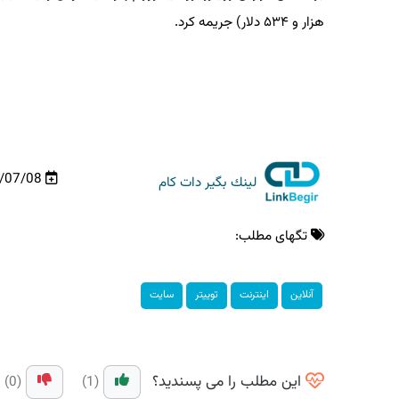
هزار و ۵۳۴ دلار) جریمه کرد.
00/07/08
لینك بگیر دات كام
تگهای مطلب:
آنلاین
اینترنت
توییتر
سایت
این مطلب را می پسندید؟
(0)
(1)