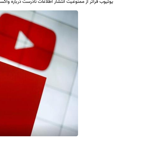
یوتیوب فراتر از ممنوعیت انتشار اطلاعات نادرست درباره واکسنهای کووید 19 عمل کرده و تمامی ویدئو های ضد واکسن را 