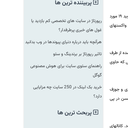
پربیننده ترین ها
به گزارش لینک بگیر دات کام به نقل از ایسنا، سایت ویدیویی یوتیوب همه ویدیوهایی که حاوی اطلاعات نادرستی درباره واکسنهای کووید ۱۹ مورد
رپورتاژ در سایت های تخصصی کم بازدید یا
اکسنهای
غول های خبری پرطرفدار؟
هرآنچه باید درباره دنیای پیوندها در وب بدانید
ه از طرف
تاثیر رپورتاژ بر برندینگ و سئو
که حاوی
راهنمای سئوی سایت برای هوش مصنوعی
گوگل
خرید بک لینک در 250 سایت چه مزایایی
 و جوزف
دارد؟
ن در پی
پربحث ترین ها
انالهای