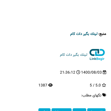
منبع:
لینك بگیر دات كام
لینك بگیر دات كام
21:36:12
1400/08/03
1387
5.0 / 5
تگهای مطلب: