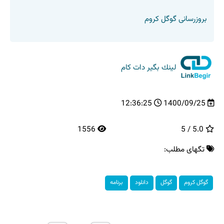
بروزرسانی گوگل کروم
لینك بگیر دات كام
12:36:25
1400/09/25
1556
5.0 / 5
تگهای مطلب:
گوگل كروم
گوگل
دانلود
برنامه