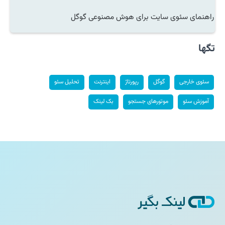
راهنمای سئوی سایت برای هوش مصنوعی گوگل
تگها
سئوی خارجی
گوگل
رپورتاژ
اینترنت
تحلیل سئو
آموزش سئو
موتورهای جستجو
بک لینک