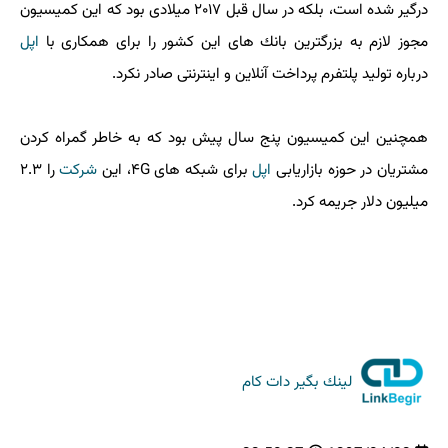
درگیر شده است، بلكه در سال قبل ۲۰۱۷ میلادی بود كه این كمیسیون
مجوز لازم به بزرگترین بانك های این كشور را برای همكاری با
اپل
درباره تولید پلتفرم پرداخت آنلاین و اینترنتی صادر نكرد.
همچنین این كمیسیون پنج سال پیش بود كه به خاطر گمراه كردن
مشتریان در حوزه بازاریابی
اپل
برای شبكه های ۴G، این
شركت
را ۲.۳
میلیون دلار جریمه كرد.
لینك بگیر دات كام