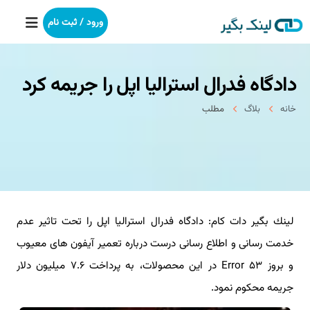
ورود / ثبت نام
دادگاه فدرال استرالیا اپل را جریمه كرد
خانه
خانه
بلاگ
مطلب
بکلینک
رپورتاژآگهی
خدمات ما
لینك بگیر دات كام: دادگاه فدرال استرالیا اپل را تحت تاثیر عدم
درباره ما
خدمت رسانی و اطلاع رسانی درست درباره تعمیر آیفون های معیوب
آموزش
و بروز Error ۵۳ در این محصولات، به پرداخت ۷.۶ میلیون دلار
جریمه محكوم نمود.