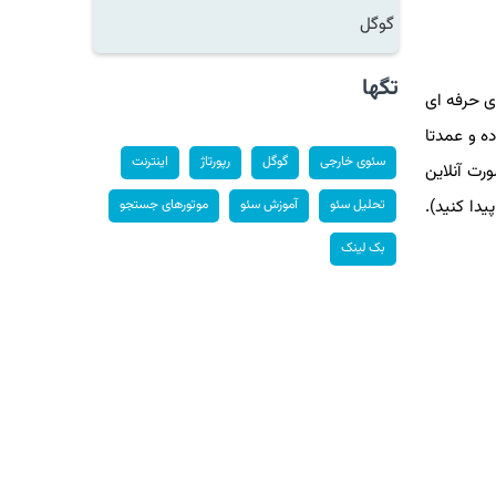
گوگل
تگها
 حرفه ای
 و عمدتا
سئوی خارجی
گوگل
رپورتاژ
اینترنت
 آنلاین
 کنید).
تحلیل سئو
آموزش سئو
موتورهای جستجو
بک لینک