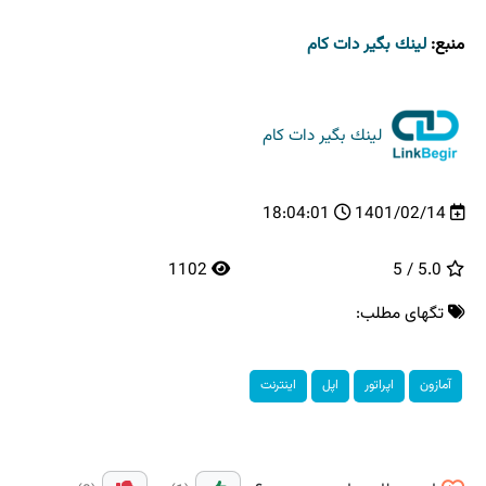
منبع:
لینك بگیر دات كام
لینك بگیر دات كام
18:04:01
1401/02/14
1102
5.0 / 5
تگهای مطلب:
آمازون
اپراتور
اپل
اینترنت