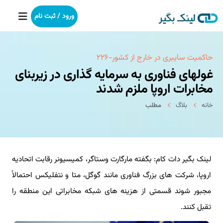
ورود / ثبت نام
خانه
حاكمیت سایبری در خارج از كشور-۲۲۶
غولهای فناوری به سرمایه گذاری در زیربنای
بکلینک
مخابرات اروپا ملزم شدند
خانه
بلاگ
مطلب
رپورتاژآگهی
خدمات ما
لینک بگیر دات کام: بگفته مارگارت وستاگر، کمیسیونر رقابت اتحادیه
درباره ما
اروپا، شرکت های بزرگ فناوری مانند گوگل، متا و نتفلیکس احتمالاً
آموزش
مجبور شوند قسمتی از هزینه های شبکه مخابراتی این منطقه را
تقبل کنند.