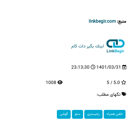
منبع:
linkbegir.com
لینك بگیر دات كام
23:13:30
1401/03/31
1008
5.0 / 5
تگهای مطلب:
تلفن همراه
رجیستری
سئو
گوشی