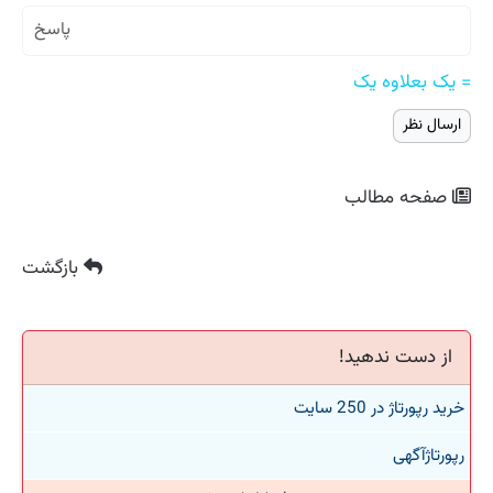
= یک بعلاوه یک
صفحه مطالب
بازگشت
از دست ندهید!
خرید رپورتاژ در 250 سایت
رپورتاژآگهی