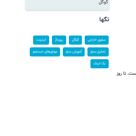
گوگل
تگها
سئوی خارجی
گوگل
رپورتاژ
اینترنت
تحلیل سئو
آموزش سئو
موتورهای جستجو
بک لینک
ت. تا روز