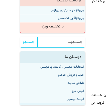
از دست ندهید!
شت نفر از ۲۰ میلیاردر بزرگ رتبه بندی شده در
رپورتاژ در سایتهای پربازدید
رپورتاژآگهی تخصصی
با تخفیف ویژه
جستجو
دوستان ما
انتخابات مجلس ، کاندیدای مجلس
خرید و فروش خودرو
طراحی سایت
فیش حج
۱۰ نفره پولدارترین افراد جهان هستند.
قیمت بیسیم
 ثروت این