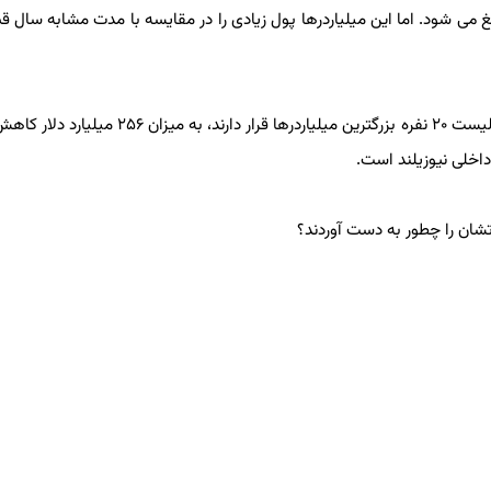
جموعا به بیشتر از ۹۳۶ میلیارد دلار بالغ می شود. اما این میلیاردرها پول زیادی را در مقایسه با مدت مشابه 
طبق آمار بلومبرگ، مجموع ثروت هشت میلیاردر فناوری که در لیست ۲۰ نفره بزرگترین میلیاردرها 
داخلی نیوزیلند است.
شان را چطور به دست آوردند؟