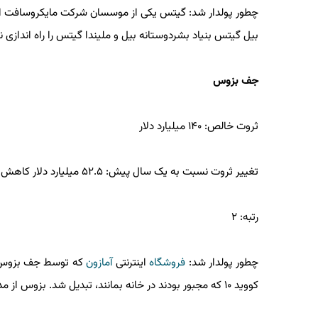
چطور پولدار شد: گیتس یکی از موسسان شرکت مایکروسافت است ک
بیل گیتس بنیاد بشردوستانه بیل و ملیندا گیتس را راه اندازی نمو
جف بزوس
ثروت خالص: ۱۴۰ میلیارد دلار
تغییر ثروت نسبت به یک سال پیش: ۵۲.۵ میلیارد دلار کاهش
رتبه: ۲
چطور پولدار شد:
فروشگاه
اینترنتی
آمازون
که توسط جف بزوس بن
کووید ۱۰ که مجبور بودند در خانه بمانند، تبدیل شد. بزوس از مدیرعاملی آمازون کنار رفته و الان یک شرکت فضایی دارد.