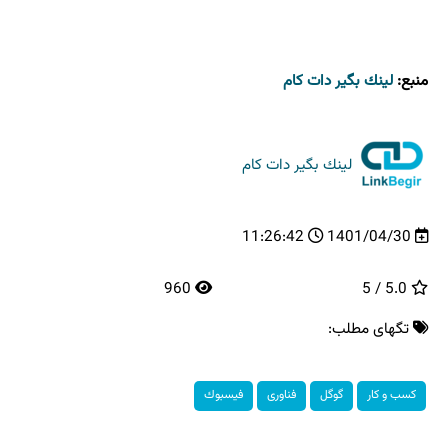
منبع:
لینك بگیر دات كام
لینك بگیر دات كام
11:26:42
1401/04/30
960
5.0 / 5
تگهای مطلب:
كسب و كار
گوگل
فناوری
فیسبوك