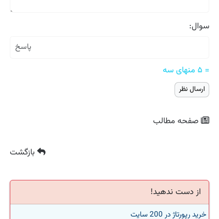
سوال:
= ۵ منهای سه
صفحه مطالب
بازگشت
از دست ندهید!
خرید رپورتاژ در 200 سایت