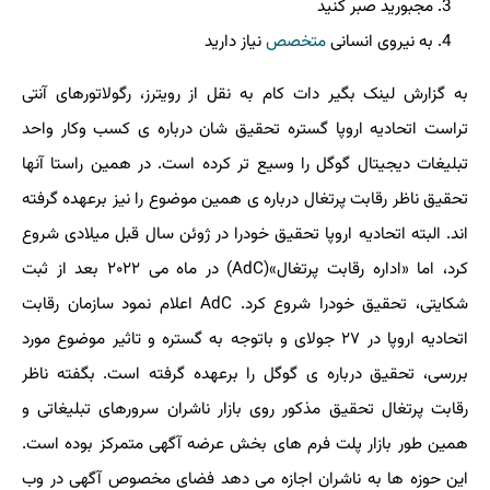
مجبورید صبر کنید
به نیروی انسانی
متخصص
نیاز دارید
به گزارش لینک بگیر دات کام به نقل از رویترز، رگولاتورهای آنتی
تراست اتحادیه اروپا گستره تحقیق شان درباره ی کسب وکار واحد
تبلیغات دیجیتال گوگل را وسیع تر کرده است. در همین راستا آنها
تحقیق ناظر رقابت پرتغال درباره ی همین موضوع را نیز برعهده گرفته
اند. البته اتحادیه اروپا تحقیق خودرا در ژوئن سال قبل میلادی شروع
کرد، اما «اداره رقابت پرتغال»(AdC) در ماه می ۲۰۲۲ بعد از ثبت
شکایتی، تحقیق خودرا شروع کرد. AdC اعلام نمود سازمان رقابت
اتحادیه اروپا در ۲۷ جولای و باتوجه به گستره و تاثیر موضوع مورد
بررسی، تحقیق درباره ی گوگل را برعهده گرفته است. بگفته ناظر
رقابت پرتغال تحقیق مذکور روی بازار ناشران سرورهای تبلیغاتی و
همین طور بازار پلت فرم های بخش عرضه آگهی متمرکز بوده است.
این حوزه ها به ناشران اجازه می دهد فضای مخصوص آگهی در وب