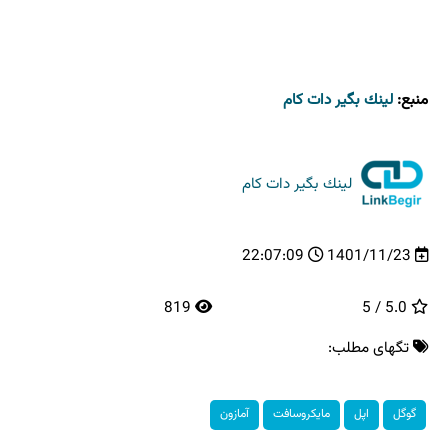
منبع:
لینك بگیر دات كام
لینك بگیر دات كام
22:07:09
1401/11/23
819
5.0 / 5
تگهای مطلب:
گوگل
اپل
مایكروسافت
آمازون