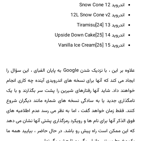
اندروید 12
Snow Cone
اندروید 12L
Snow Cone v2
اندروید 13
Tiramisu[24]
اندروید 14
Upside Down Cake[25]
اندروید 15
Vanilla Ice Cream[26]
علاوه بر این ، با نزدیک شدن Google به پایان الفبای ، این سؤال را
ایجاد می کند که آنها برای نسخه های اندرویدی آینده چه کاری انجام
خواهند داد. شاید آنها رفتارهای شیرین را پشت سر بگذارند و با یک
نامگذاری جدید یا به سادگی نسخه های شماره مانند دیگران شروع
کنند. فقط زمان خواهد گفت ، اما به نظر می رسد عدم اطلاعیه های
فوق الذکر آنها برای نام ها و رویکرد رمزگذاری پشتی آنها نشان می دهد
که این ممکن است راه پیش رو باشد. در حال حاضر ، بیایید همه ما
یک مخروط بستنی وانیلی بگیریم تا جشن بگیرند!