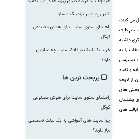
هرآنچه باید درباره دنیای پیوندها در وب بدانید
تاثیر رپورتاژ بر برندینگ و سئو
یشتر از ۲۰ میلیارد دلار را کنترل می کنند،
راهنمای سئوی سایت برای هوش مصنوعی
یستم طرف
گوگل
ری داشته
صه تبلیغات را به
خرید بک لینک در 250 سایت چه مزایایی
 دسترسی
دارد؟
 سواستفاده و تضاد
پربحث ترین ها
از لایحه
خش های
راهنمای سئوی سایت برای هوش مصنوعی
تورهای پشتیبان
گوگل
الت های
چرا سایت های آموزشی به بک لینک تخصصی
نیاز دارند؟