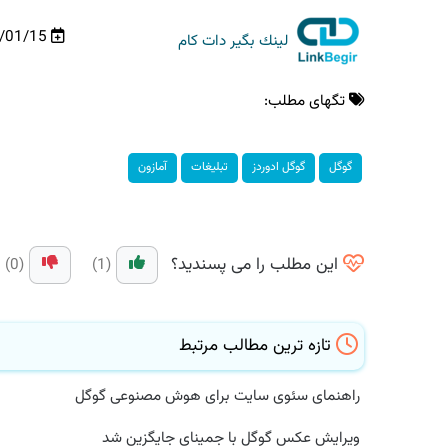
02/01/15
لینك بگیر دات كام
تگهای مطلب:
گوگل
گوگل ادوردز
تبلیغات
آمازون
این مطلب را می پسندید؟
(0)
(1)
تازه ترین مطالب مرتبط
راهنمای سئوی سایت برای هوش مصنوعی گوگل
ویرایش عکس گوگل با جمینای جایگزین شد