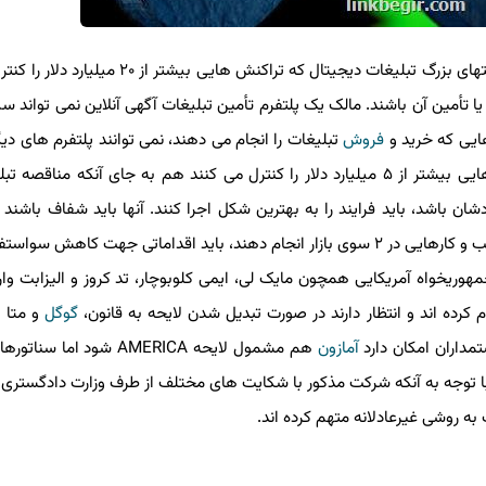
به گزارش لینک بگیر دات کام به نقل از انگجت، این لایحه شرکتهای بزرگ تبلیغات دیجیتال که تراکنش هایی ب
ا تأمین آن باشند. مالک یک پلتفرم تأمین تبلیغات آگهی آنلاین نمی تواند س
یی که خرید و
فروش
تبلیغات را انجام می دهند، نمی توانند پلتفرم های دیگ
باشند. شرکت هایی با حجم متوسط یا بزرگ تر که تراکنش هایی بیشتر از ۵ میلیارد دلار را کنترل می کنند هم به جای آنکه مناق
شد، باید فرایند را به بهترین شکل اجرا کنند. آنها باید شفاف باشند و
عادلانه به قابلیت های فنی و داده را فراهم نمایند. اگر آنها کسب و کارهایی در ۲ سوی بازار انجام دهند، باید اقداماتی جهت کاهش
ریخواه آمریکایی همچون مایک لی، ایمی کلوبوچار، تد کروز و الیزابت وارن 
رده اند و انتظار دارند در صورت تبدیل شدن لایحه به قانون،
گوگل
و متا ب
داران امکان دارد
آمازون
هم مشمول لایحه AMERICA شود اما سنا
 توجه به آنکه شرکت مذکور با شکایت های مختلف از طرف وزارت دادگستری ای
ه روشی غیرعادلانه متهم کرده اند.