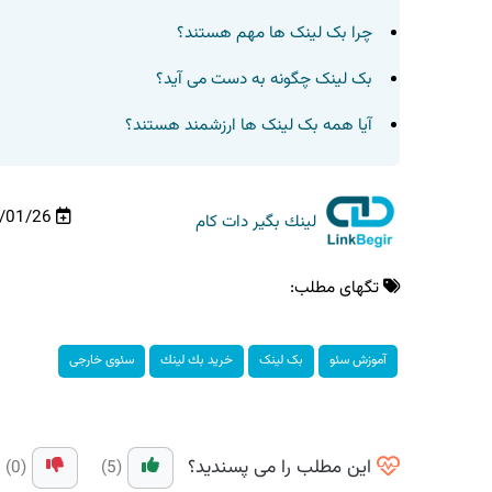
چرا بک لینک ها مهم هستند؟
بک لینک چگونه به دست می آید؟
آیا همه بک لینک ها ارزشمند هستند؟
/01/26
لینك بگیر دات كام
تگهای مطلب:
آموزش سئو
بک لینک
خرید بك لینك
سئوی خارجی
این مطلب را می پسندید؟
(0)
(5)