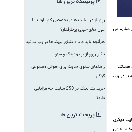
پربیننده ترین ها
رپورتاژ در سایت های تخصصی کم بازدید یا
مبارزه می
غول های خبری پرطرفدار؟
هرآنچه باید درباره دنیای پیوندها در وب بدانید
تاثیر رپورتاژ بر برندینگ و سئو
ل هستند.
راهنمای سئوی سایت برای هوش مصنوعی
. در زیر،
گوگل
خرید بک لینک در 250 سایت چه مزایایی
دارد؟
پربحث ترین ها
 وب سایت دیگری
یت کوه نوردی (وب سایت A) به یک پست وبلاگی که بهترین تجهیزات پیاده روی (وب سایت B) را مقایسه می