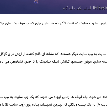
لیون ها وب سایت که تحت تأثیر ده ها عامل برای کسب موقعیت های برتر 
سایت به وب سایت دیگر هستند، که نشانه ای قانع کننده از ارزش برای گوگ
ز بهینه سازی موتور جستجو، گرانش لینک بیلدینگ را تا حدی تشخیص می دهند
 عنوان لینک های "inbound" یا "incoming" شناخته می شود، بک لینک ها زمانی ایجاد می شوند که یک وب سایت به
لینک می شود. به عنوان مثال، اگر یک سا