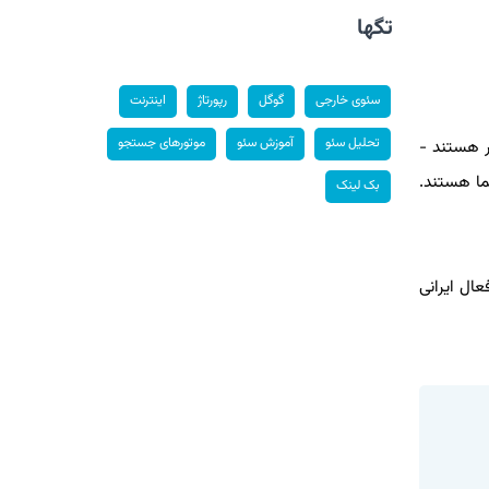
تگها
سئوی خارجی
گوگل
رپورتاژ
اینترنت
تحلیل سئو
آموزش سئو
موتورهای جستجو
ر هستند -
ما هستند.
بک لینک
ال ایرانی