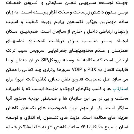
جهــت توســعه ســرویس تلفــن ســازمانی و افــزودن خدمــات
نویــن بــدون داشـتن زیرساخت و سخت افزار پیچیــده اســت. به زبان
ساده مهمتریـن ویژگـی نکسـفون پرایـم بهبـود کیفیت و امنیـت
راههـای ارتباطـی داخـل و خـارج از سـازمان اسـت، همچنیــن امــکان
ایجــاد بســتر مناســب بــرای دریافــت نامحــدود تماسهــای
همزمــان و عــدم محدودیتهــای جغرافیایـی، سرویس سیپ ترانک
ارتباطی است که مکالمه به وسیله پروتکلSIP در آن منتقل و با
قابلیت اتصال به PBX و VOIP سرورها برقراری چند تماس را ممکن
می سازد. علل محبوبیت فناوری تلفن مجازی (تلفن ثابت ابری) برای
استارتاپ
ها و کسب وکارهای کوچک و متوسط اینست که با تغییرات
مختلف و پی در پی این سازمان ها و همینطور بودجه محدود آنها
سازگار است. یکی از مهم ترین خصوصیت های نکسفون کاهش
هزینه های مکالمه است. مزیت های نکسفون راه اندازی و توسعه
آسان و سریع حداکثر تا ۲۴ ساعت کاهش هزینه ها تا ۵۰% در شماره