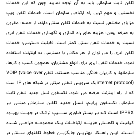
تلفن ثابت سازمانی باید به آن توجه نمایند چون که این خدمات
نخستین و مهم ترین راه ارتباطی سازمان است. خدمات تلفن ویپ
مزایای مختلفی نسبت به خدمات تلفن سنتی دارند، از جمله: مقرون
به صرفه بودن: هزینه های راه اندازی و نگهداری خدمات تلفن ابری
نسبت به خدمات تلفن سنتی کمتر است. قابلیت دسترسی: خدمات
تلفن ابری را می توان از هر مکانی با دسترسی به اینترنت استفاده
نمود. خدمات تلفن ابری برای انواع مشتریان، همچون کسب و کارها،
سازمانها، و کاربران خانگی مناسب هستند. تلفن VOIP (voice over
internet protocol)یک سرویس تلفنی مبتنی بر شبکه های IP است
که از راه اینترنت عرضه می شود. نکسفون نسل جدید تلفن ثابت
سازمانی نکسـفون پرایـم، نسـل جدیـد تلفـن سـازمانی مبتنـی بـر
IPPBX اسـت کـه بـر بسـتر فناوری ســــیپ ترانـک در جهــت بهبــود
کیفیـت و کاهــش هزینــه ارتباطــات یــک مجموعــه طراحــی شــده
اســت. ایــن راهــکار بهتریــن جایگزیــن خطوط تلفنهای ســنتی در