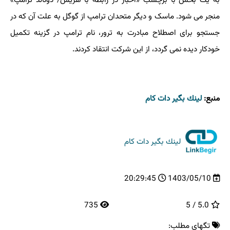
به یک بخش با برچسب «اخبار در رابطه با هریس/ دونالد ترامپ»
منجر می شود. ماسک و دیگر متحدان ترامپ از گوگل به علت آن که در
جستجو برای اصطلاح مبادرت به ترور، نام ترامپ در گزینه تکمیل
خودکار دیده نمی گردد، از این شرکت انتقاد کردند.
منبع:
لینك بگیر دات كام
لینك بگیر دات كام
20:29:45
1403/05/10
735
5.0 / 5
تگهای مطلب: