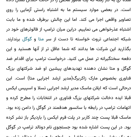
شده ای به کار رفته که یک مامور مخفی را در حالت خندان نشان داده
است. در بعضی موارد سیستم ما به اشتباه راستی آزمایی را روی
تصاویر واقعی اجرا می کند. اما این چالش برطرف شده و ما بابت
اشتباه عذرخواهی می نماییم. دراین میان ترامپ از فالوئرهای خود در
شبکه اجتماعی تروث خواسته تا دست از سر
متا
و
گوگل
برندارند.
بگذارید این شرکت ها بدانند که شما عاقل تر از آنها هستید و این
دفعه سختگیرانه تر عمل می کنید. درخواست ترامپ برای اقدام ضد
گوگل و متا نشان دهنده تهدیدهای پیشین او ضد شرکتهای بزرگ
فناوری بخصوص مارک زاکربرگ(مدیر ارشد اجرایی متا) است. این
درحالی است که ایلان ماسک مدیر ارشد اجرایی تسلا و اسپیس ایکس
قبلا ایده دخالت شرکتهای بزرگ فناوری در انتخابات را مطرح کرده و
اتهامات ترامپ در رابطه با سانسور هدفمند در گوگل را دامن زده بود.
ماسک قبلا پست چند کاربر در پلت فرم ایکس را باردیگر باز نشر کرده
بود. در این پست اشاره شده بود جستجوی نام دونالد ترامپ در گوگل