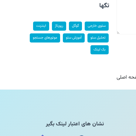
تگها
سئوی خارجی
گوگل
رپورتاژ
اینترنت
تحلیل سئو
آموزش سئو
موتورهای جستجو
بک لینک
ه اصلی
نشان های اعتبار لینک بگیر