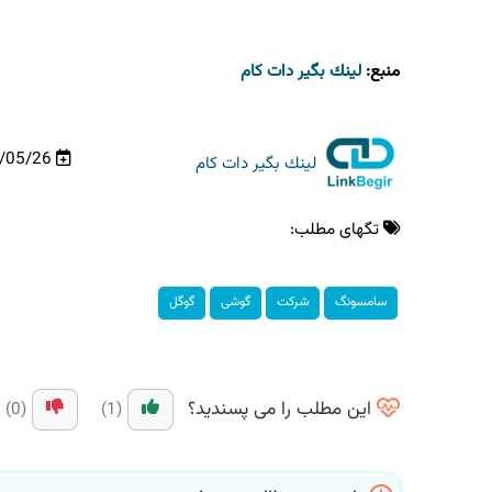
منبع:
لینك بگیر دات كام
03/05/26
لینك بگیر دات كام
تگهای مطلب:
سامسونگ
شرکت
گوشی
گوگل
این مطلب را می پسندید؟
(0)
(1)