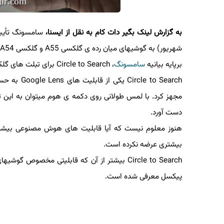
به گزارش لینک بگیر دات کام به نقل از ایسنا،
شهریور) به گوشیهای میان رده ی گلکسی A55 و گلکسی A54 و گلکسی A35 و گلکسی A34 اضافه خواهد شد.
برپایه بیانیه
سامسونگ
، Circle to Search برای تبلت های گلکسی تب S9 FE و گلکسی تب S9 FE پلاس هم در دسترس قرار خواهد گرفت.
مجهز کرد. با لمس طولانی روی دکمه ی هوم میتوان به این توا
دست آورد.
بیشتری عرضه نکرده است.
Circle to Search بیشتر از آن که قابلیتی مخصوص
پیکسل معرفی شده است.