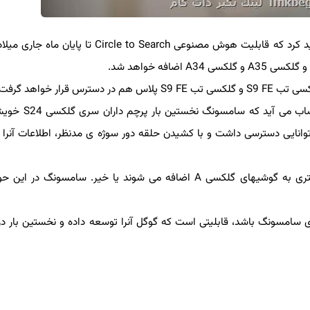
سامسونگ تأیید کرد که قابلیت هوش مصنوعی Circle to Search تا پایان 
Circle to Search یکی از قابلیت های Google Lens به حساب می 
نایی دسترسی داشت و با کشیدن حلقه دور سوژه ی مدنظر، اطلاعات آنرا از
هنوز معلوم نیست که آیا قابلیت های هوش مصنوعی بیشتری به گوشیهای گلکسی A اضافه می شوند یا خیر. سامسونگ د
 گوشیهای سامسونگ باشد، قابلیتی است که گوگل آنرا توسعه داده و نخستین بار در