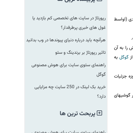
رپورتاژ در سایت های تخصصی کم بازدید یا
ماه جاری میلادی (اواسط
غول های خبری پرطرفدار؟
هرآنچه باید درباره دنیای پیوندها در وب بدانید
آید که سامسونگ نخستین بار پرچم داران سری گلکسی S24 خویش را به آن
تاثیر رپورتاژ بر برندینگ و سئو
گوگل
به
راهنمای سئوی سایت برای هوش مصنوعی
گوگل
ر این حوزه جزئیات
خرید بک لینک در 250 سایت چه مزایایی
 گوشیهای
دارد؟
پربحث ترین ها
راهنمای سئوی سایت برای هوش مصنوعی