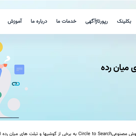
بکلینک
رپورتاژآگهی
خدمات ما
درباره ما
آموزش
یان رده
به گزارش لینک بگیر دات کام، با تأیید سامسونگ، قابلیت هوش مصنوعیCircle to Search به برخی از گوشیها و تبلت های