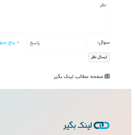
سوال:
= پنج منها
صفحه مطالب
لینک بگیر