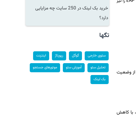
ERP
را نیز
خرید بک لینک در 250 سایت چه مزایایی
دارد؟
تگها
سئوی خارجی
گوگل
رپورتاژ
اینترنت
تحلیل سئو
آموزش سئو
موتورهای جستجو
ی از وضعیت
بک لینک
ن، با کاهش