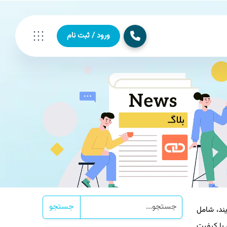
ورود / ثبت نام
جستجو
یند، شامل
 با کیفیت