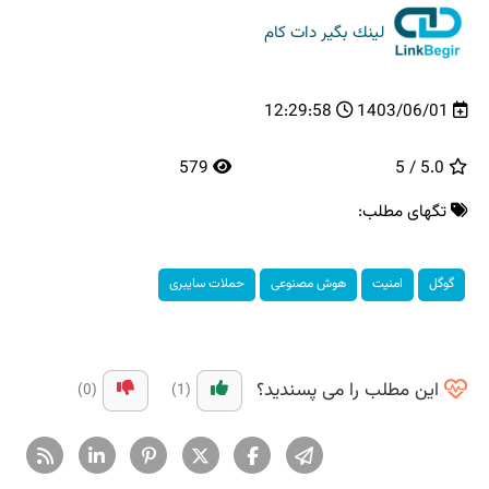
لینك بگیر دات كام
12:29:58
1403/06/01
579
5.0 / 5
تگهای مطلب:
گوگل
امنیت
هوش مصنوعی
حملات سایبری
این مطلب را می پسندید؟
(0)
(1)