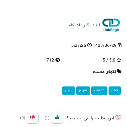
لینك بگیر دات كام
15:27:26
1403/06/29
712
5.0 / 5
تگهای مطلب:
گوگل
تبلیغات
فناوری
آنلاین
این مطلب را می پسندید؟
(0)
(1)