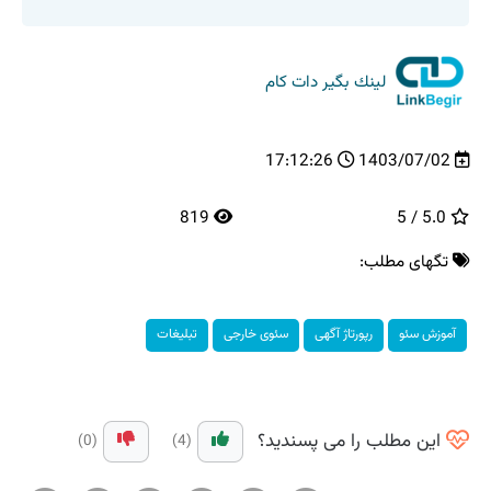
لینك بگیر دات كام
17:12:26
1403/07/02
819
5.0 / 5
تگهای مطلب:
آموزش سئو
رپورتاژ آگهی
سئوی خارجی
تبلیغات
این مطلب را می پسندید؟
(0)
(4)