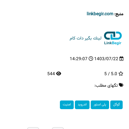
منبع:
linkbegir.com
لینك بگیر دات كام
14:29:07
1403/07/22
544
5.0 / 5
تگهای مطلب:
گوگل
پلی استور
اندروید
امنیت