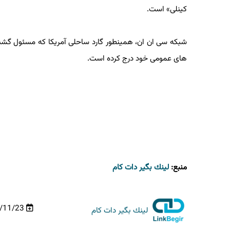
کینلی» است.
شبکه سی ان ان، همینطور گارد ساحلی آمریکا که مسئول گشت زن
های عمومی خود درج کرده است.
منبع:
لینك بگیر دات كام
03/11/23
لینك بگیر دات كام