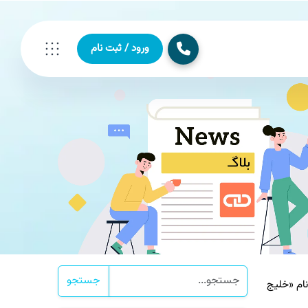
ورود / ثبت نام
جستجو
ه گوگل» (Google Maps) در آمریکا، با نام «خلیج