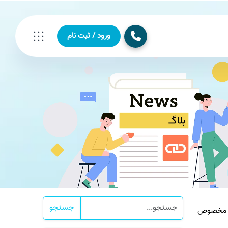
ورود / ثبت نام
جستجو
روف مخصوص