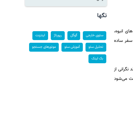
تگها
ای انبوه،
سئوی خارجی
گوگل
رپورتاژ
اینترنت
 سفر ساده
تحلیل سئو
آموزش سئو
موتورهای جستجو
بک لینک
نگرانی از
عث می‌شود