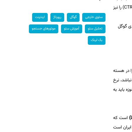
درک کنند. این امر می‌تواند منجر به نمایش نتایج غنی (Rich Snippets) در نتایج جستجو شود که علاوه بر جذابیت بصری، نرخ کلیک (CTR) را نیز
سئوی خارجی
گوگل
رپورتاژ
اینترنت
بندی گوگل
تحلیل سئو
آموزش سئو
موتورهای جستجو
بک لینک
د UX و سئوی فنی را در هسته
نباشد، نرخ
زه باید به
است که
ایران است