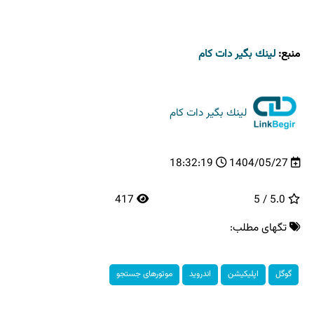
منبع:
لینك بگیر دات كام
لینك بگیر دات كام
18:32:19
1404/05/27
417
5.0 / 5
تگهای مطلب:
گوگل
اپلیکیشن
اندروید
موتورهای جستجو