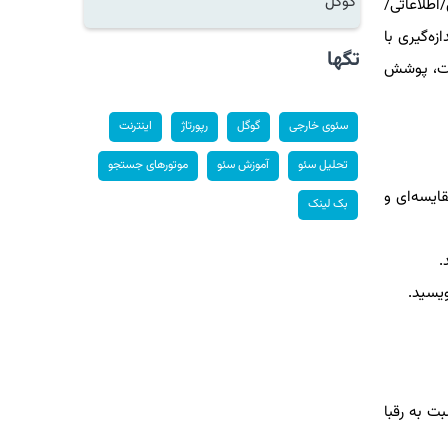
گوگل
اطلاعاتی/
جی، و اندازه‌گیری با
تگها
یفیت، پوشش
سئوی خارجی
گوگل
رپورتاژ
اینترنت
تحلیل سئو
آموزش سئو
موتورهای جستجو
قایسه‌ای و
بک لینک
.
لیدی کار کنید. شکاف‌های محتوایی (Content Gap) خود را نسبت به رقبا