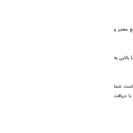
ع معتبر و
برای اینکه پس از رفع اختلالات اینترنت، سایت شما با قدرت بیشتری در نتایج ظاهر شود، باید از منابعی استفاده کنید که اعتبار (Authority) بالایی به
است. شما
با دریافت