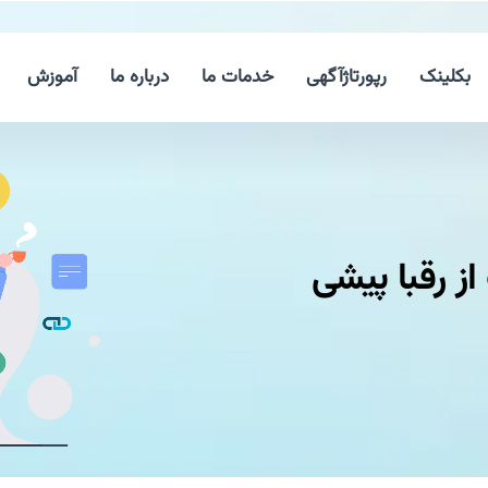
بکلینک
رپورتاژآگهی
خدمات ما
درباره ما
آموزش
از رقبا پیشی