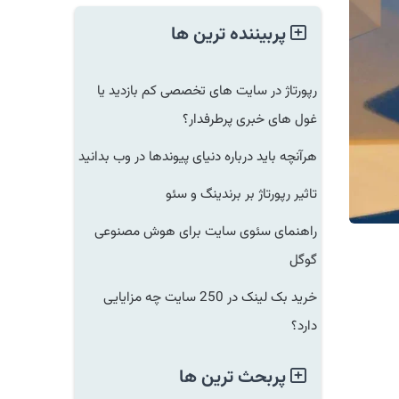
پربیننده ترین ها
رپورتاژ در سایت های تخصصی کم بازدید یا
غول های خبری پرطرفدار؟
هرآنچه باید درباره دنیای پیوندها در وب بدانید
تاثیر رپورتاژ بر برندینگ و سئو
راهنمای سئوی سایت برای هوش مصنوعی
گوگل
خرید بک لینک در 250 سایت چه مزایایی
دارد؟
پربحث ترین ها