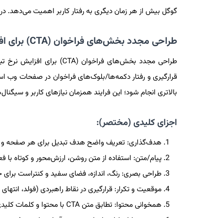
گوگل بیش از هر زمان دیگری به رفتار کاربر اهمیت می‌دهد. در زم
طراحی مجدد بخش‌های فراخوان (CTA) برای افزایش نرخ تبدیل
طراحی مجدد بخش‌های فراخوا
قرارگیری و رفتار دکمه‌ها/بلوک‌های فراخوان در صفحات وب است ت
بالاتری انجام شود؛ این فرایند همزمان نیازهای کاربر و سیگنال‌
اجزای کلیدی (مختصر):
هدف‌گذاری: تعریف واضح هدف تبدیل برای هر صفحه و 
پیام/متن: استفاده از متن روشن، ارزش‌محور و کوتاه ب
طراحی بصری: رنگ، اندازه، فضای سفید و کنتراست برای جلب توجه بدون آسیب UX؛ آی
موقعیت و تکرار: قرارگیری در نقاط راهبردی (فولد، انتهای محتوا، barrasidenav یا sticky) و استفاده معقول از چند TA
همخوانی محتوا: تطابق متن CTA با محتوا و کلمات کلیدی صفحه تا نیت کاربر حفظ شود.