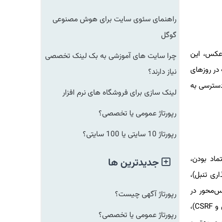
راهنمای سئوی سایت برای هوش مصنوعی
گوگل
رعکس، این
چرا سایت های آموزشی به بک لینک تخصصی
 (Technical & On-Page) فراهم می‌کنند که در روزهای
نیاز دارند؟
دسترسی به
لینک سازی برای فروشگاه های نرم افزار
رپورتاژ عمومی یا تخصصی؟
رپورتاژ 10 سایتی یا 100 سایتی؟
ماد بودن،
جدیدترین ها
ری تنبل)،
 معماری سرویس‌محور در
رپورتاژ آگهی چیست؟
صورت نیاز)، مدیریت داده و پایگاه‌داده (ایندکس‌ها، کوئری‌های بهینه)، رعایت بهترین شیوه‌های امنیتی (HTTPS، محافظت در برابر تزریق و CSRF)،
رپورتاژ عمومی یا تخصصی؟