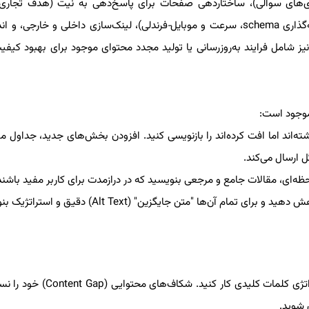
ندی‌های سوالی)، ساختاردهی صفحات برای پاسخ‌دهی به نیت (هدف تجاری/
مقایسه‌ای)، بهینه‌سازی on‑page (عناوین، متا، هدرها، نشانه‌گذاری schema، سرعت و موبایل‑فرندلی)، لینک‌سازی داخلی و خار
ئو نیز شامل فرایند به‌روزرسانی یا تولید مجدد محتوای موجود برای بهبود ک
موجود است:
اشته‌اند اما افت کرده‌اند را بازنویسی کنید. افزودن بخش‌های جدید، جداول م
لحظه‌ای، مقالات جامع و مرجعی بنویسید که در درازمدت برای کاربر مفید باشند
م آن‌ها "متن جایگزین" (Alt Text) دقیق و استراتژیک بنویسید.
اگر به داده‌های از پیش دانلود شده دسترسی دارید، روی استراتژی کلمات ک
 شوید.