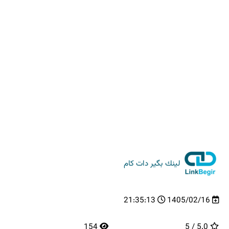
لینك بگیر دات كام
21:35:13
1405/02/16
154
5.0 / 5