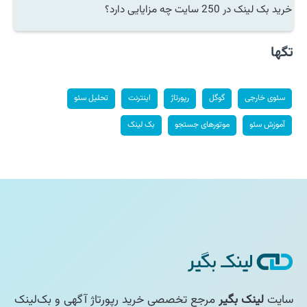
خرید بک لینک در 250 سایت چه مزایایی دارد؟
تگها
سئوی خارجی
گوگل
رپورتاژ
اینترنت
تحلیل سئو
آموزش سئو
موتورهای جستجو
بک لینک
سایت
لینک بگیر
مرجع تخصصی خرید رپورتاژ آگهی و بک‌لینک