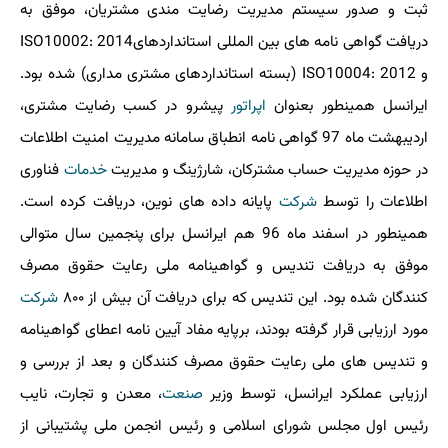
ثبت و صدور سیستم مدیریت رضایت مندی مشتریان، موفق به
دریافت گواهی نامه های بین المللی استانداردهایISO10002: 2014
و ISO10004: 2012 (بسته استانداردهای مشتری مداری) شده بود.
ایرانسل همینطور بعنوان
اپراتور
پیشرو در كسب رضایت مشتری،
اردیبهشت ماه 97 گواهی نامه انطباق سامانه مدیریت امنیت اطلاعات
در حوزه مدیریت حساب مشتركان، شارژینگ و مدیریت
خدمات
فناوری
اطلاعات را توسط
شركت
پایانه داده های نوین، دریافت كرده است.
همینطور در اسفند ماه 96 هم ایرانسل برای پنجمین سال متوالی
موفق به دریافت تندیس و گواهینامه ملی رعایت حقوق مصرف
كنندگان شده بود. این تندیس كه برای دریافت آن بیش از ۸۰۰
شركت
مورد ارزیابی قرار گرفته بودند، برپایه مفاد آیین نامه اعطای گواهینامه
و تندیس های ملی رعایت حقوق مصرف كنندگان و بعد از بررسی و
ارزیابی عملكرد ایرانسل، توسط وزیر
صنعت
، معدن و تجارت، نایب
رئیس اول مجلس شورای اسلامی و رئیس انجمن ملی پشتیبانی از