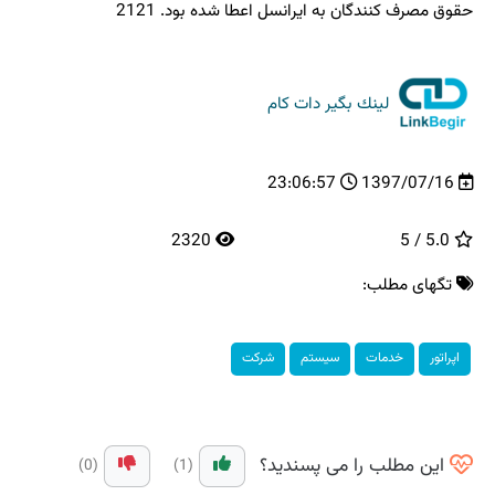
حقوق مصرف كنندگان به ایرانسل اعطا شده بود. 2121
لینك بگیر دات كام
23:06:57
1397/07/16
2320
5.0 / 5
تگهای مطلب:
اپراتور
خدمات
سیستم
شركت
این مطلب را می پسندید؟
(0)
(1)