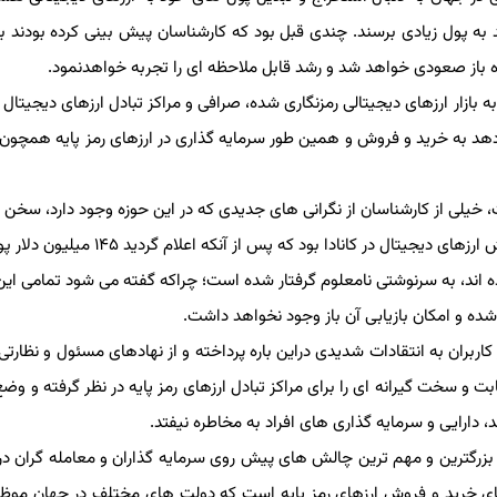
د به پول زیادی برسند. چندی قبل بود كه كارشناسان پیش بینی كرده بودند با
 باز صعودی خواهد شد و رشد قابل ملاحظه ای را تجربه خواهدنمود.
ازار ارزهای دیجیتالی رمزنگاری شده، صرافی و مراكز تبادل ارزهای دیجیتال رمز
هد به خرید و فروش و همین طور سرمایه گذاری در ارزهای رمز پایه همچون ب
خیلی از كارشناسان از نگرانی های جدیدی كه در این حوزه وجود دارد، سخن گفت
این خبر درگذشت یكی از مدیران وب سایت و مركز خرید و فروش ارزهای دیجیتال در كانادا بود كه پس 
 اند، به سرنوشتی نامعلوم گرفتار شده است؛ چراكه گفته می شود تمامی این د
و امكان بازیابی آن باز وجود نخواهد داشت.
بران به انتقادات شدیدی دراین باره پرداخته و از نهادهای مسئول و نظارتی
و سخت گیرانه ای را برای مراكز تبادل ارزهای رمز پایه در نظر گرفته و وضع كن
یی و سرمایه گذاری های افراد به مخاطره نیفتد.
ز بزرگترین و مهم ترین چالش های پیش روی سرمایه گذاران و معامله گران در ا
خرید و فروش ارزهای رمز پایه است كه دولت های مختلف در جهان موظف