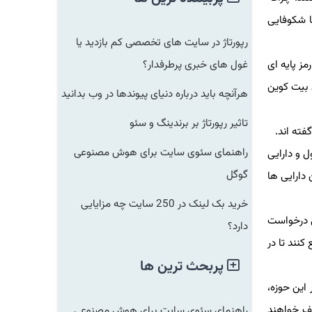
 شكوفایی
رپورتاژ در سایت های تخصصی کم بازدید یا
 پایه ای
غول های خبری پرطرفدار؟
یت كوین
هرآنچه باید درباره دنیای پیوندها در وب بدانید
تاثیر رپورتاژ بر برندینگ و سئو
ه اند.
راهنمای سئوی سایت برای هوش مصنوعی
از آنكه اعلام گردید ۱۴۵ میلیون دلار پول و دارایی
گوگل
ارایی ها
خرید بک لینک در 250 سایت چه مزایایی
 درخواست
دارد؟
ند تا در
پربحث ترین ها
ین حوزه،
 خواهند
راهنمای سئوی سایت برای هوش مصنوعی