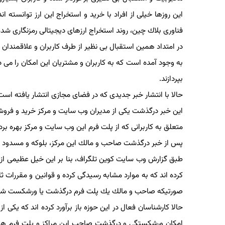
این روزها خیلی از افراد با خرید و استخراج این ارز توانسته ان
فناوری بلاك چین، روند استخراج ارزهای دیجیتالی رمزنگاری شده
در امتداد همین استقبال بی نظیر از طرف كاربران و علاقمندان به ب
به وجود آمده است كه به كاربران و مشتریان این امكان را می د
بپردازند.
حالا با انتشار خبر جدیدی كه در فضای مجازی انتشار یافته است، 
متعلق به كاربرانی كه از پلت فرم این وب سایت و مركز بهره برده
پس از خبر درگذشت صاحب و مالك این مركز، بلوكه و مسدود شده 
طبق گزارش وب سایت كوین تلگراف، بنا بر این خیل عظیمی از كار
كرده اند كه به موارد مشابه رسیدگی كرده و قوانین و مقررات ثابت 
صورتیكه صاحب و مالك یك پلت فرم درگذشت یا ورشكست شد، دارا
حالا كارشناسان فعال در این حوزه باز برآورد كرده اند كه یكی ا
امكان ورشكستگی و درگذشت صاحب این مراكز و پلت فرم های 