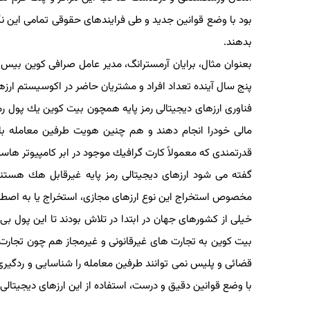
بود با وضع قوانین جدید و طی فرایندهای حقوقی تمامی این نگرا
بدهند.
بعنوان مثال، برایان آرمسترانگ، مدیر عامل صرافی كوین بیس كه
پنج سال آینده تعداد افراد و مشتریان حاضر در اكوسیستم ارزهای دیجیتال رمز پایه از ۴۰ میلیون نفر كنون
فناوری ارزهای دیجیتالی رمز پایه همچون بیت كوین یك پول رمزنگ
مالی خودرا انجام دهند و هم چنین هویت طرفین معامله باز ن
قدرتمندی كه معمولاً كارت گرافیك موجود در ابر كامپیوتر هاست،
گفته می شود ارزهای دیجیتالی رمز پایه غیرقابل هك هستند و
مخصوص استخراج این نوع ارزهای مجازی، استخراج یا به اصطلاح
خیلی از كشورهای جهان در ابتدا در تلاش بودند تا این پول بی افسا
بیت كوین به تجارت های غیرقانونی و غیرمجاز هم چون تجارت اس
قضائی و پلیس نمی توانند طرفین معامله را شناسایی و ردگیری 
با وضع قوانین دقیق و درست، استفاده از این ارزهای دیجیتالی رمز