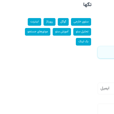
تگها
سئوی خارجی
گوگل
رپورتاژ
اینترنت
تحلیل سئو
آموزش سئو
موتورهای جستجو
بک لینک