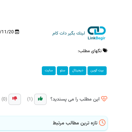
97/11/20
لینك بگیر دات كام
تگهای مطلب:
بیت كوین
دیجیتال
سئو
سایت
این مطلب را می پسندید؟
(0)
(1)
تازه ترین مطالب مرتبط