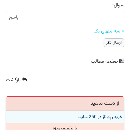
سوال:
= سه منهای یک
صفحه مطالب
بازگشت
از دست ندهید!
خرید رپورتاژ در 250 سایت
با تخفیف ویژه