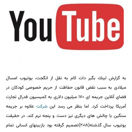
به گزارش لینك بگیر دات كام به نقل از انگجت، یوتیوب امسال
میلادی به سبب نقض قانون حفاظت از حریم خصوصی كودكان در
فضای آنلاین جریمه ای ۱۷۰ میلیون دلاری به كمیسیون فدرال تجارت
آمریكا پرداخت كرد. اما بنظر می رسد این
شركت
علاوه بر جریمه
سنگین با چالش های دیگری نیز دست و پنجه نرم كند. در حقیقت
یوتیوب سال گذشته(۲۰۱۸)تصمیم گرفته بود بازبینهای انسانی تمام