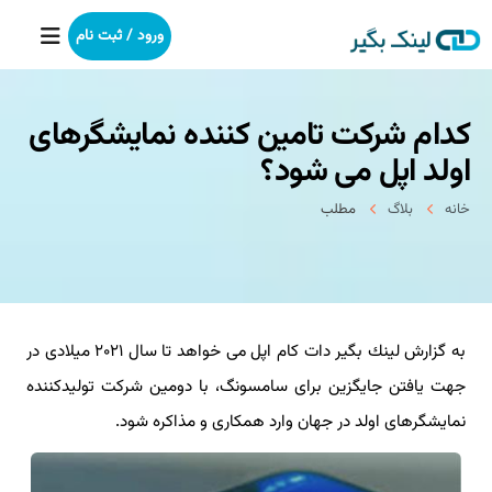
ورود / ثبت نام
كدام شركت تامین كننده نمایشگرهای
خانه
اولد اپل می شود؟
بکلینک
خانه
بلاگ
مطلب
رپورتاژآگهی
خدمات ما
به گزارش لینك بگیر دات كام اپل می خواهد تا سال ۲۰۲۱ میلادی در
درباره ما
جهت یافتن جایگزین برای سامسونگ، با دومین شركت تولیدكننده
آموزش
نمایشگرهای اولد در جهان وارد همكاری و مذاكره شود.