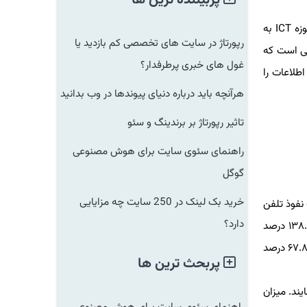
پربیننده ترین ها
بررس شاخص توسعه فناوری اطلاعات و ارتباطات نشان داده است كه استان تهران بیشترین توسعه را در حوزه ICT به
رپورتاژ در سایت های تخصصی کم بازدید یا
این درحالی است كه
غول های خبری پرطرفدار؟
اطلاعات را
هرآنچه باید درباره دنیای پیوندها در وب بدانید
تاثیر رپورتاژ بر برندینگ و سئو
راهنمای سئوی سایت برای هوش مصنوعی
گوگل
خرید بک لینک در 250 سایت چه مزایایی
وذ تلفن
دارد؟
به ازای هر ۱۰۰ نفر در كشور، ۱۳۸.۸۳ درصد
برآورد می شود. بر اساس این ارزیابی ها میزان پهنای باند اینترنت بین الملل به ازای كاربران اینترنت ۱۶۷۹.۱۰ برحسب بیت بر ثانیه است و ۶۷.۸۵ درصد
پربحث ترین ها
ده می نمایند. میزان