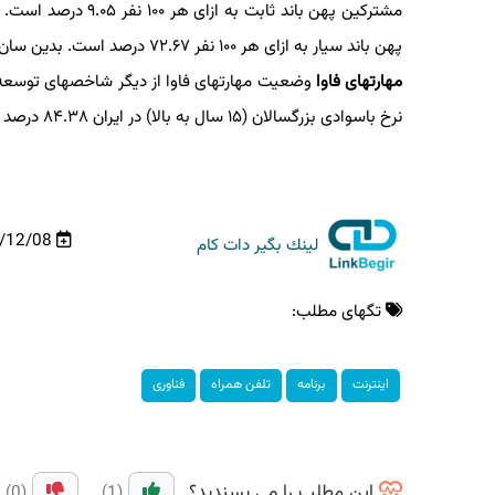
مشتركین پهن باند ثابت به ازای هر ۱۰۰ نفر ۹.۰۵ درصد است. به این مفهوم كه تنها ۹ درصد مردم
پهن باند سیار به ازای هر ۱۰۰ نفر ۷۲.۶۷ درصد است. بدین سان ضریب نفوذ اینترنت موبایل در كشور ۷۲.۶۷ درصد برآورد شده است.
مهارتهای فاوا
وضعیت مهارتهای فاوا از دیگر شاخصهای توسعه فنا
نرخ باسوادی بزرگسالان (۱۵ سال به بالا) در ایران ۸۴.۳۸ درصد اعلام شده است.
98/12/08
لینك بگیر دات كام
تگهای مطلب:
اینترنت
برنامه
تلفن همراه
فناوری
این مطلب را می پسندید؟
(0)
(1)