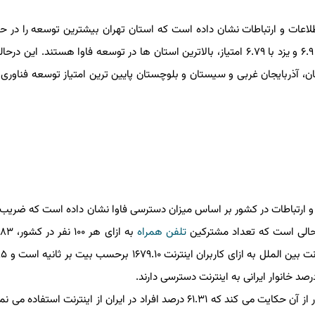
خود مختص كرده است. تهران با امتیاز ۷.۴۴، سمنان با امتیاز ۶.۹ و یزد با ۶.۷۹ امتیاز، بالاترین استان ها در توسعه فاوا هستند. 
ت و استان های كردستان، آذربایجان غربی و سیستان و بلوچستان پایین ترین امتیاز توسعه فناوری 
تباطات در كشور بر اساس میزان دسترسی فاوا نشان داده است كه ضریب نف
تلفن همراه
بررسی شاخص میزان استفاده فاوا در كشور از آن حكایت می كند كه ۶۱.۳۱ درصد افراد در ایران از اینترنت استفا