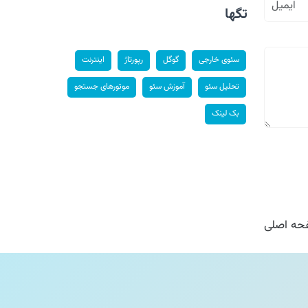
تگها
سئوی خارجی
گوگل
رپورتاژ
اینترنت
تحلیل سئو
آموزش سئو
موتورهای جستجو
بک لینک
ه اصلی