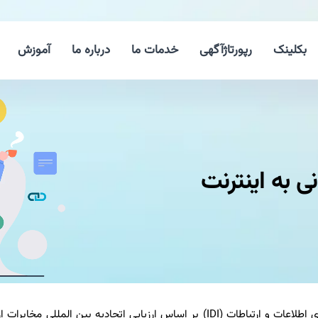
بکلینک
رپورتاژآگهی
خدمات ما
درباره ما
آموزش
به گزارش لینك بگیر دات كام وضعیت شاخص توسعه فناوری اطلاعات و ارتباطات (IDI) بر اساس ارزیابی اتحادیه بین المللی 