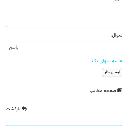
سوال:
= سه منهای یک
صفحه مطالب
بازگشت