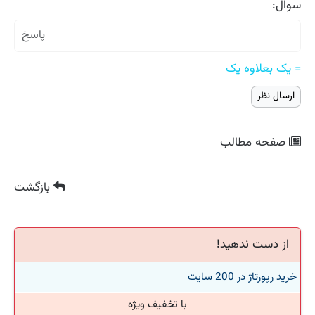
سوال:
= یک بعلاوه یک
صفحه مطالب
بازگشت
از دست ندهید!
خرید رپورتاژ در 200 سایت
با تخفیف ویژه