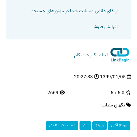
ارتقای دائمی وبسایت شما در موتورهای جستجو
افزایش فروش
لینك بگیر دات كام
20:27:33
1399/01/05
2669
5.0 / 5
تگهای مطلب:
رپورتاژ آگهی
رپورتاژ
سئو
كسب و كار اینترنتی