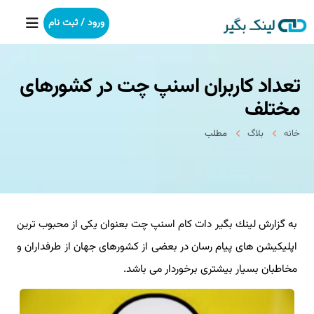
ورود / ثبت نام
تعداد كاربران اسنپ چت در كشورهای
خانه
مختلف
بکلینک
خانه
بلاگ
مطلب
رپورتاژآگهی
خدمات ما
به گزارش لینك بگیر دات كام اسنپ چت بعنوان یكی از محبوب ترین
درباره ما
اپلیكیشن های پیام رسان در بعضی از كشورهای جهان از طرفداران و
آموزش
مخاطبان بسیار بیشتری برخوردار می باشد.