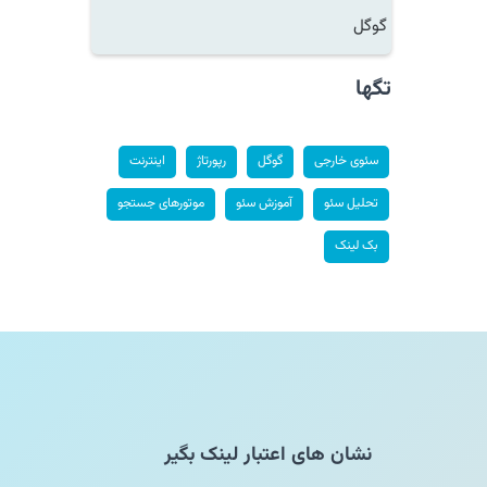
گوگل
تگها
سئوی خارجی
گوگل
رپورتاژ
اینترنت
تحلیل سئو
آموزش سئو
موتورهای جستجو
بک لینک
نشان های اعتبار لینک بگیر