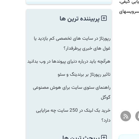
ی کیفی،
اه ۹۹ به اداره کل نظارت بر سرویسهای
پربیننده ترین ها
رپورتاژ در سایت های تخصصی کم بازدید یا
غول های خبری پرطرفدار؟
هرآنچه باید درباره دنیای پیوندها در وب بدانید
تاثیر رپورتاژ بر برندینگ و سئو
راهنمای سئوی سایت برای هوش مصنوعی
گوگل
خرید بک لینک در 250 سایت چه مزایایی
دارد؟
پربحث ترین ها