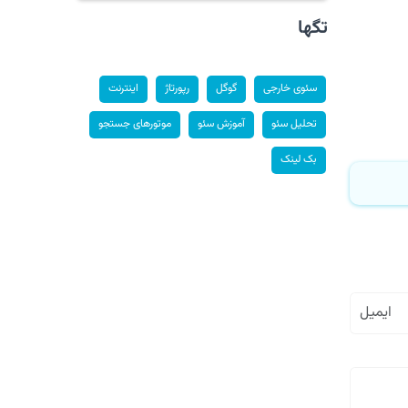
تگها
سئوی خارجی
گوگل
رپورتاژ
اینترنت
تحلیل سئو
آموزش سئو
موتورهای جستجو
بک لینک