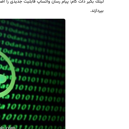
لینك بگیر دات كام: پیام رسان واتساپ قابلیت جدیدی را اضاف
بپردازند.