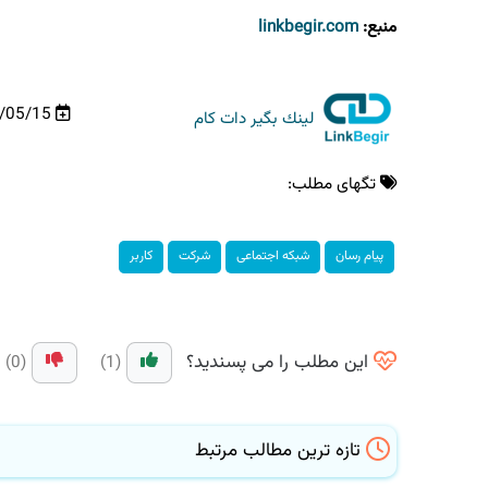
منبع:
linkbegir.com
99/05/15
لینك بگیر دات كام
تگهای مطلب:
پیام رسان
شبكه اجتماعی
شركت
كاربر
این مطلب را می پسندید؟
(0)
(1)
تازه ترین مطالب مرتبط